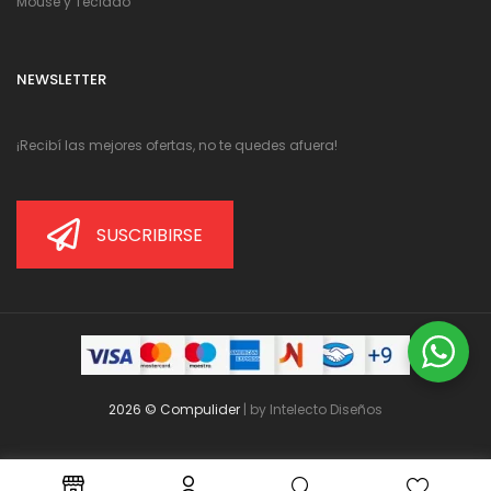
Mouse y Teclado
NEWSLETTER
¡Recibí las mejores ofertas, no te quedes afuera!
SUSCRIBIRSE
2026 © Compulider
| by
Intelecto Diseños