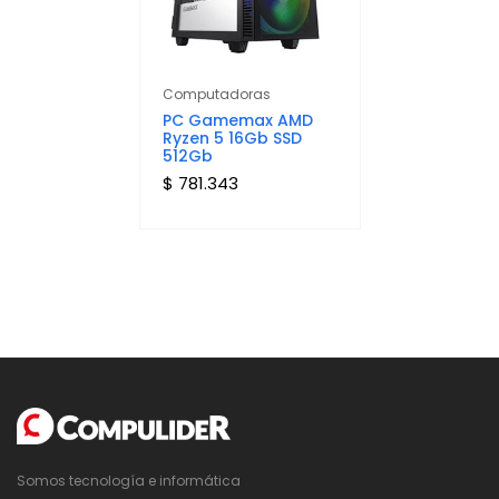
Computadoras
PC Gamemax AMD
Ryzen 5 16Gb SSD
512Gb
$ 781.343
Somos tecnología e informática