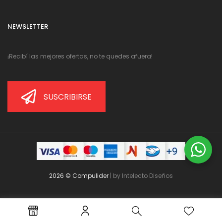
NEWSLETTER
¡Recibí las mejores ofertas, no te quedes afuera!
SUSCRIBIRSE
2026 © Compulider
| by
Intelecto Diseños