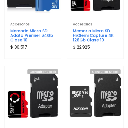
Accesorios
Accesorios
Memoria Micro SD
Memoria Micro SD
Adata Premier 64Gb
HikSemi Capture 4K
Clase 10
128Gb Clase 10
$ 30.517
$ 22.925
Consultar Stock
Consultar Stock