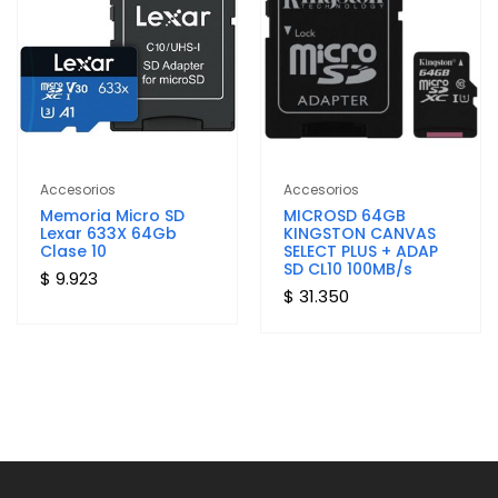
Accesorios
Accesorios
Memoria Micro SD
MICROSD 64GB
Lexar 633X 64Gb
KINGSTON CANVAS
Clase 10
SELECT PLUS + ADAP
SD CL10 100MB/s
$ 9.923
$ 31.350