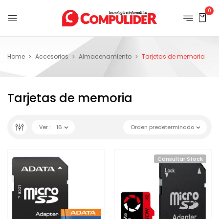
0
Home
Accesorios
Almacenamiento
Tarjetas de memoria
Tarjetas de memoria
Ver :
16
Orden predeterminado
Consultar Stock