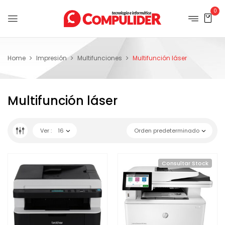
0
Home
Impresión
Multifunciones
Multifunción láser
Multifunción láser
Ver :
16
Orden predeterminado
Consultar Stock