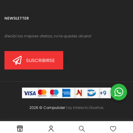
NEWSLETTER
¡Recibí las mejores ofertas, no te quedes afuera!
SUSCRIBIRSE
2026 © Compulider
| by
Intelecto Diseños