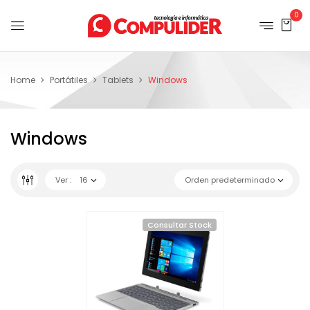
0
Home
Portátiles
Tablets
Windows
Windows
Ver :
16
Orden predeterminado
Consultar Stock