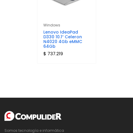
Windows
Lenovo IdeaPad
D330 10.1″ Celeron
N4020 4Gb eMMC
64Gb
$ 737.219
Somos tecnología e informática