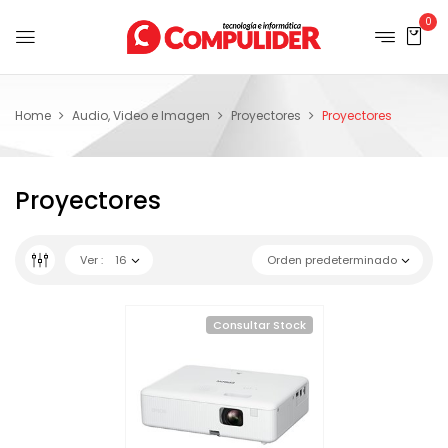
0
Home
Audio, Video e Imagen
Proyectores
Proyectores
Proyectores
Ver :
16
Orden predeterminado
Consultar Stock