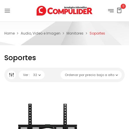
0
Home
Audio, Video e Imagen
Monitores
Soportes
Soportes
Ver :
32
Ordenar por precio: bajo a alto