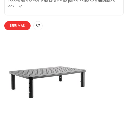
Soporte de Monitor/TV de 13″ a 27″ de pared inclinable y articulado –
Max. 15kg
LEER MÁS