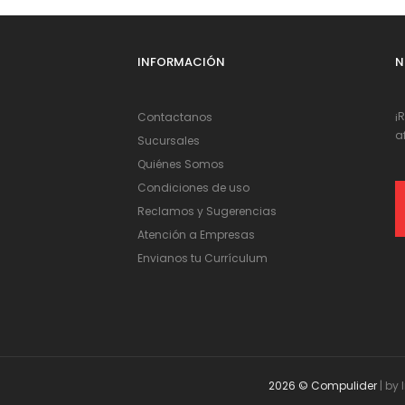
INFORMACIÓN
N
¡
Contactanos
a
Sucursales
Quiénes Somos
Condiciones de uso
Reclamos y Sugerencias
Atención a Empresas
Envianos tu Currículum
2026 © Compulider
| by