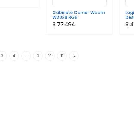
Gabinete Gamer Woolin
Log
W202B RGB
Des
$ 77.494
$ 4
3
4
…
9
10
11