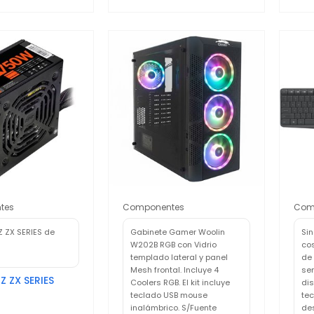
tes
Componentes
Com
Z ZX SERIES de
Gabinete Gamer Woolin
Si
W202B RGB con Vidrio
co
templado lateral y panel
de
Mesh frontal. Incluye 4
sen
Z ZX SERIES
Coolers RGB. El kit incluye
dis
teclado USB mouse
te
3
inalámbrico. S/Fuente
des