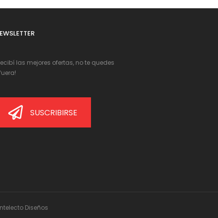
EWSLETTER
Recibí las mejores ofertas, no te quedes
fuera!
SUSCRIBIRSE
Intelecto Diseños