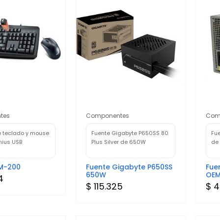
tes
Componentes
Com
 teclado y mouse
Fuente Gigabyte P650SS 80
Fu
nius USB
Plus Silver de 650W
de
M-200
Fuente Gigabyte P650SS
Fue
650W
OEM
4
$ 115.325
$ 4