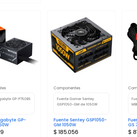
tes
Componentes
Com
gabyte GP-P750BS
Fuente Gamer Sentey
Fu
GSP1050-GM de 1050W
MB
igabyte GP-
Fuente Sentey GSP1050-
Fue
750W
GM 1050W
GS 
29
$ 185.056
$ 8