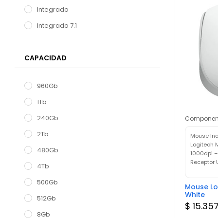
Integrado
Integrado 7.1
CAPACIDAD
960Gb
1Tb
240Gb
Componen
2Tb
Mouse In
Logitech 
480Gb
1000dpi –
Receptor 
4Tb
500Gb
Mouse Lo
White
512Gb
$ 15.35
8Gb