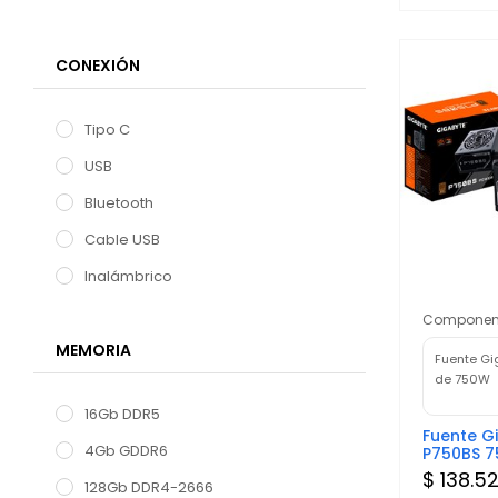
CONEXIÓN
Tipo C
USB
Bluetooth
Cable USB
Inalámbrico
Componen
MEMORIA
Fuente Gi
de 750W
16Gb DDR5
Fuente G
4Gb GDDR6
P750BS 
$ 138.5
128Gb DDR4-2666