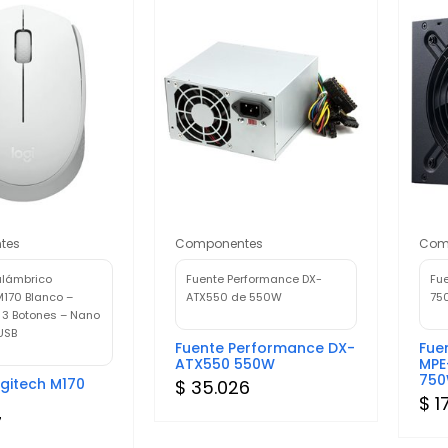
tes
Componentes
Com
alámbrico
Fuente Performance DX-
Fu
M170 Blanco –
ATX550 de 550W
75
 3 Botones – Nano
USB
Fuente Performance DX-
Fue
ATX550 550W
MPE
75
gitech M170
$ 35.026
$ 1
7