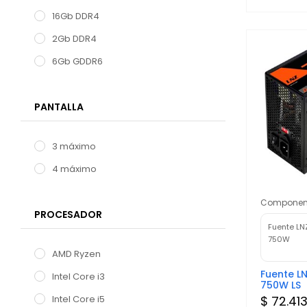
16Gb DDR4
2Gb DDR4
6Gb GDDR6
PANTALLA
3 máximo
4 máximo
Componen
PROCESADOR
Fuente LN
750W
AMD Ryzen
Fuente LN
Intel Core i3
750W LS
$ 72.41
Intel Core i5