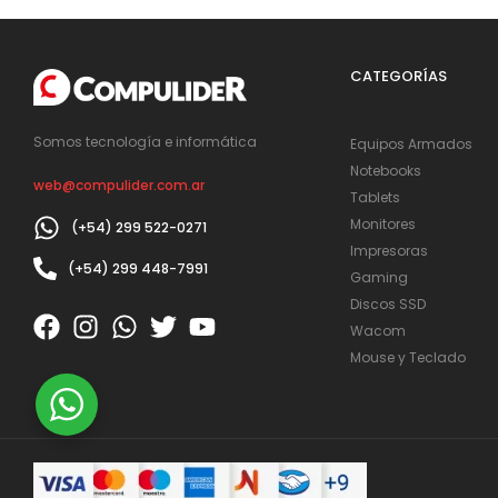
CATEGORÍAS
Somos tecnología e informática
Equipos Armados
Notebooks
web@compulider.com.ar
Tablets
Monitores
(+54) 299 522-0271
Impresoras
(+54) 299 448-7991
Gaming
Discos SSD
Wacom
Mouse y Teclado