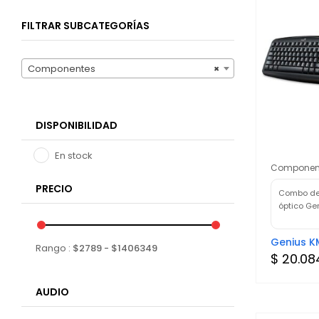
FILTRAR SUBCATEGORÍAS
Componentes
×
DISPONIBILIDAD
En stock
Componen
PRECIO
Combo de
óptico Ge
Genius K
Rango :
$
2789
- $
1406349
$ 20.08
AUDIO