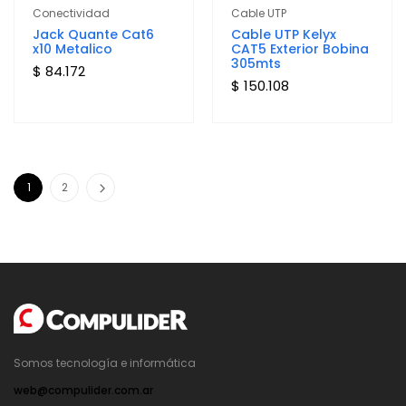
Conectividad
Cable UTP
Jack Quante Cat6
Cable UTP Kelyx
x10 Metalico
CAT5 Exterior Bobina
305mts
$ 84.172
$ 150.108
1
2
Somos tecnología e informática
web@compulider.com.ar