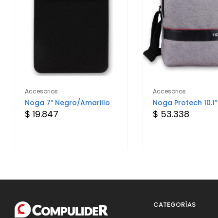
Accesorios
Accesorios
Noga 7″ Negro/Amarillo
Noga Protech 10.1″
$ 19.847
$ 53.338
CATEGORÍAS