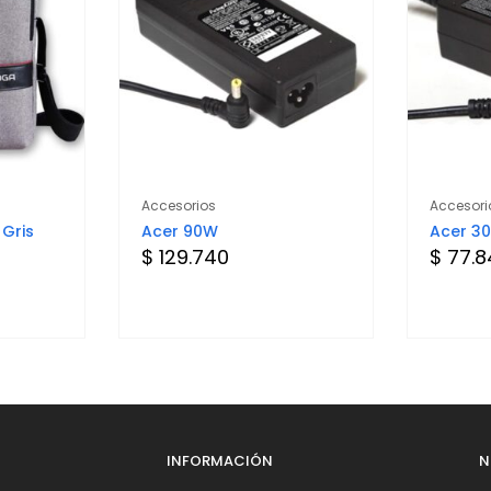
Accesorios
Accesori
 Gris
Acer 90W
Acer 3
$ 129.740
$ 77.
INFORMACIÓN
N