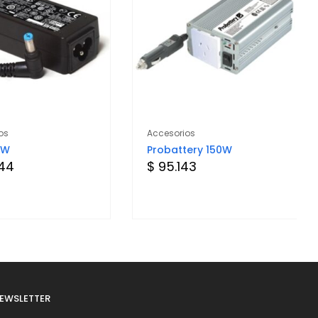
os
Accesorios
0W
Probattery 150W
844
$ 95.143
EWSLETTER