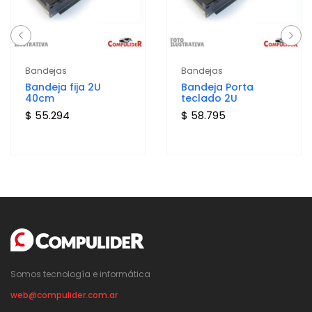
Bandejas
Bandejas
Bandeja fija 2U
Bandeja Porta
40cm
teclado 2U
$ 55.294
$ 58.795
Somos tecnología e informática
web@compulider.com.ar