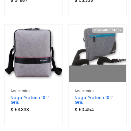
$ 61.987
$ 53.338
Consultar Stock
Accesorios
Accesorios
Noga Protech 10.1″
Noga Protech 10.1″
Gris
Gris
$ 53.338
$ 50.454