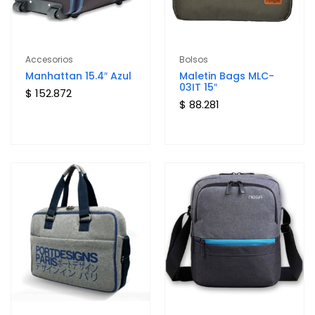
Accesorios
Bolsos
Manhattan 15.4″ Azul
Maletin Bags MLC-
03IT 15″
$ 152.872
$ 88.281