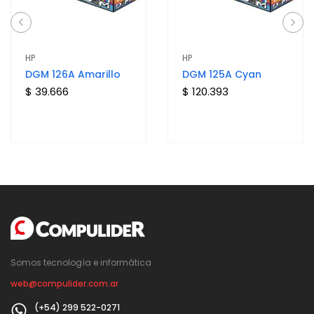
HP
HP
DGM 126A Amarillo
DGM 125A Cyan
$ 39.666
$ 120.393
Somos tecnología e informática
web@compulider.com.ar
(+54) 299 522-0271