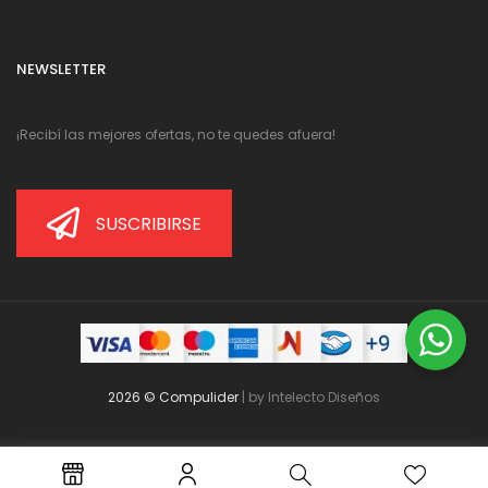
NEWSLETTER
¡Recibí las mejores ofertas, no te quedes afuera!
SUSCRIBIRSE
2026 © Compulider
| by
Intelecto Diseños