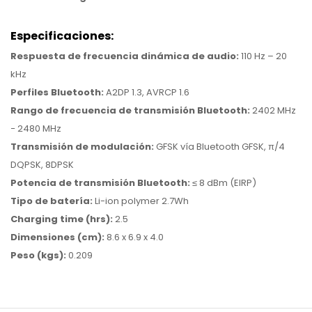
Especificaciones:
Respuesta de frecuencia dinámica de audio:
110 Hz – 20
kHz
Perfiles Bluetooth:
A2DP 1.3, AVRCP 1.6
Rango de frecuencia de transmisión Bluetooth:
2402 MHz
− 2480 MHz
Transmisión de modulación:
GFSK vía Bluetooth GFSK, π/4
DQPSK, 8DPSK
Potencia de transmisión Bluetooth:
≤ 8 dBm (EIRP)
Tipo de batería:
Li-ion polymer 2.7Wh
Charging time (hrs):
2.5
Dimensiones (cm):
8.6 x 6.9 x 4.0
Peso (kgs):
0.209