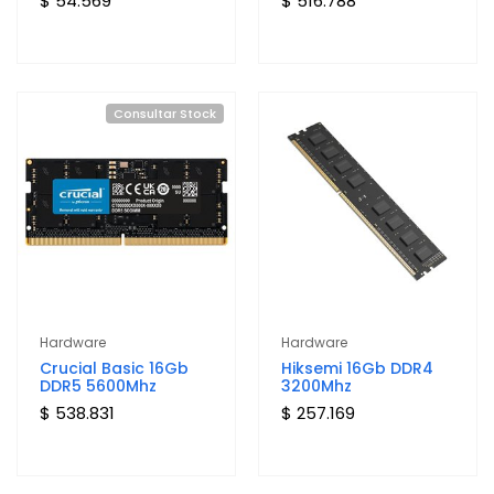
$ 54.569
$ 516.788
Consultar Stock
Hardware
Hardware
Crucial Basic 16Gb
Hiksemi 16Gb DDR4
DDR5 5600Mhz
3200Mhz
$ 538.831
$ 257.169