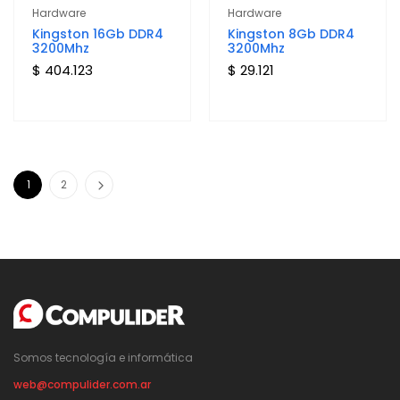
Hardware
Hardware
Kingston 16Gb DDR4
Kingston 8Gb DDR4
3200Mhz
3200Mhz
$ 404.123
$ 29.121
1
2
Somos tecnología e informática
web@compulider.com.ar