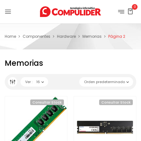
0
Home
Componentes
Hardware
Memorias
Página 2
Memorias
Ver :
16
Orden predeterminado
Consultar Stock
Consultar Stock