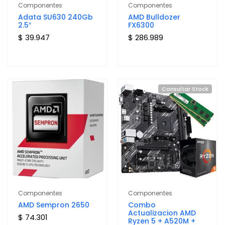
Componentes
Componentes
Adata SU630 240Gb
AMD Bulldozer
2.5″
FX6300
$ 39.947
$ 286.989
Consultar Stock
Componentes
Componentes
AMD Sempron 2650
Combo
Actualizacion AMD
$ 74.301
Ryzen 5 + A520M +