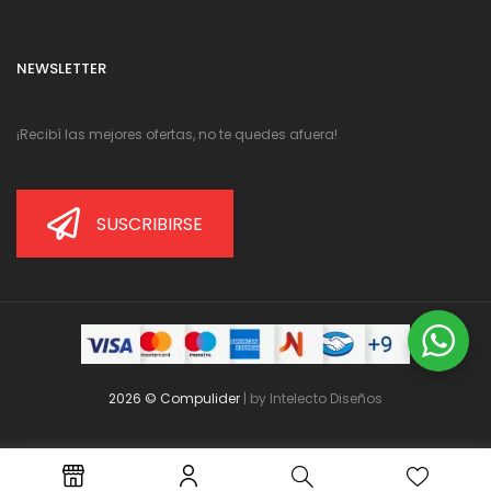
NEWSLETTER
¡Recibí las mejores ofertas, no te quedes afuera!
SUSCRIBIRSE
2026 © Compulider
| by
Intelecto Diseños