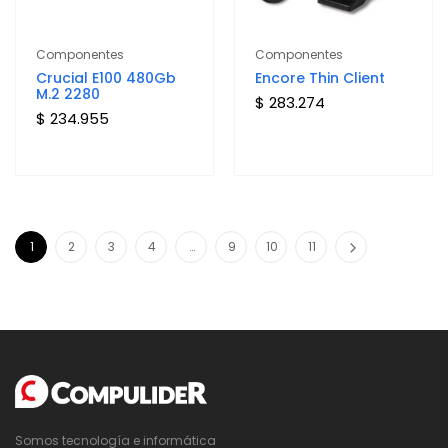
Componentes
Componentes
Crucial E100 480Gb
Encore Thin Client
M.2 2280
$ 283.274
$ 234.955
1
2
3
4
…
9
10
11
Somos tecnología e informática