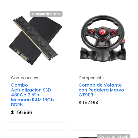
Consultar Stock
Componentes
Componentes
Combo
Combo de Volante
Actualizacion SSD
con Pedalera Marvo
480Gb 2.5″ +
GT903
Memoria RAM 16Gb
$ 157.914
DDR5
$ 156.986
Consultar Stock