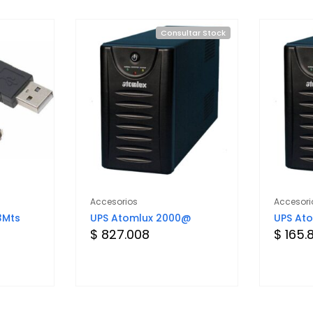
Consultar Stock
Accesorios
Accesori
3Mts
UPS Atomlux 2000@
UPS At
$ 827.008
$ 165.