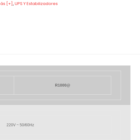
ás [+]
,
UPS Y Estabilizadores
R1000@
220V ~ 50/60Hz