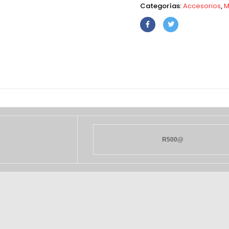
Categorías:
Accesorios
,
M
R500@