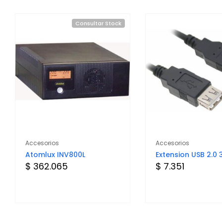
Consultar Stock
Accesorios
Accesorios
Atomlux INV800L
Extension USB 2.0 
$ 362.065
$ 7.351