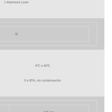
1 Impresora Laser
Si
0ºC a 40ºC
0 a 95%, sin condensación