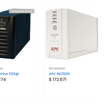
Consultar Stock
os
Accesorios
omlux 500@
APC BK350EI
874
$ 172.671