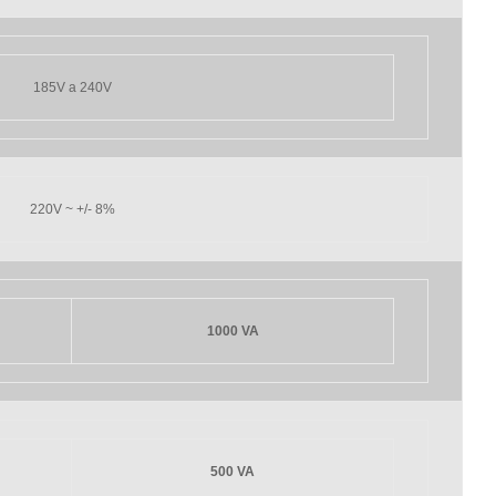
185V a 240V
220V ~ +/- 8%
1000 VA
500 VA