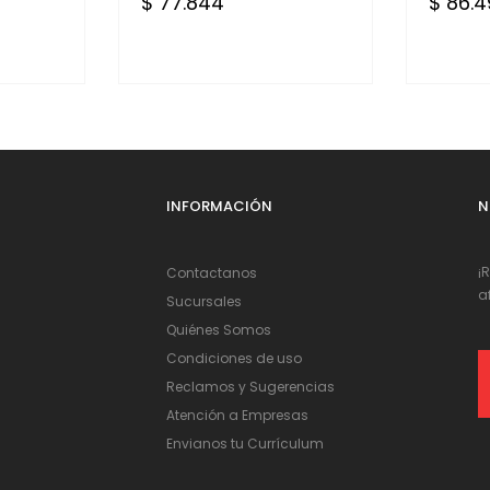
$ 77.844
$ 86.
INFORMACIÓN
N
¡
Contactanos
a
Sucursales
Quiénes Somos
Condiciones de uso
Reclamos y Sugerencias
Atención a Empresas
Envianos tu Currículum