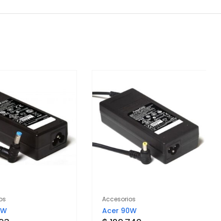
os
Accesorios
5W
Acer 90W