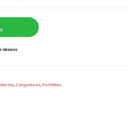
ck
de deseos
aterías
,
Cargadores
,
Portátiles