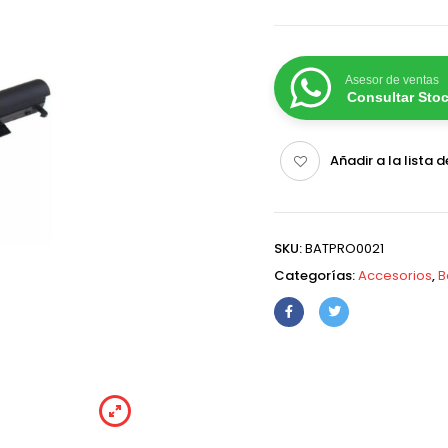
Asesor de ventas
Consultar Sto
Añadir a la lista 
SKU:
BATPRO0021
Categorías:
Accesorios
,
B