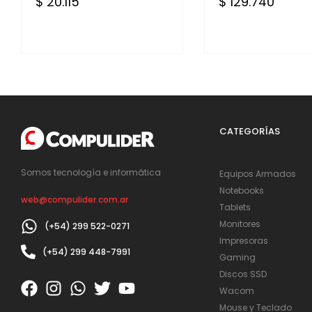
$ 20.115
$ 129.740
CATEGORÍAS
Somos tecnología e informática
Equipos Armados
Notebooks
web@compulider.com.ar
Tablets
Monitores
(+54) 299 522-0271
Impresoras
(+54) 299 448-7991
Gaming
Discos SSD
Wacom
Mouse y Teclado