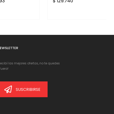
493
$ 129.740
EWSLETTER
Recibí las mejores ofertas, no te quedes
fuera!
SUSCRIBIRSE