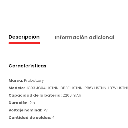
Descripción
Información adicional
Características
Marca:
Probattery
Modelo:
JC03 JC04 HSTNN-DB8E HSTNN-PB6Y HSTNN-LB7V HSTNN
Capacidad de la batería:
2200 mAh
Duración:
2 h
Voltaje nominal:
7V
Cantidad de celdas:
4