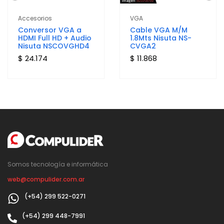
Accesorios
VGA
Conversor VGA a
Cable VGA M/M
HDMI Full HD + Audio
1.8Mts Nisuta NS-
Nisuta NSCOVGHD4
CVGA2
$ 24.174
$ 11.868
Somos tecnología e informática
web@compulider.com.ar
(+54) 299 522-0271
(+54) 299 448-7991