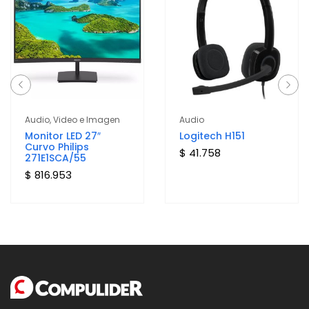
Audio, Video e Imagen
Audio
Monitor LED 27″
Logitech H151
Curvo Philips
$ 41.758
271E1SCA/55
$ 816.953