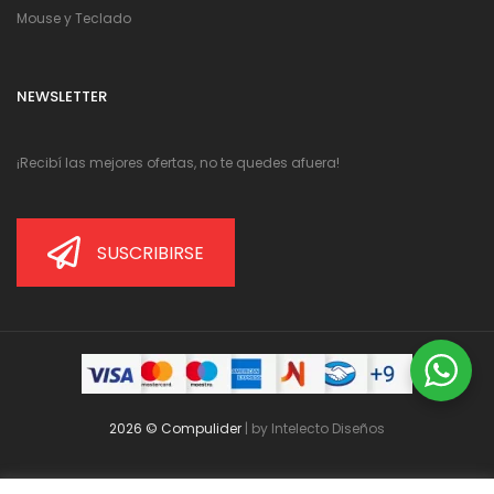
Mouse y Teclado
NEWSLETTER
¡Recibí las mejores ofertas, no te quedes afuera!
SUSCRIBIRSE
2026 © Compulider
| by
Intelecto Diseños