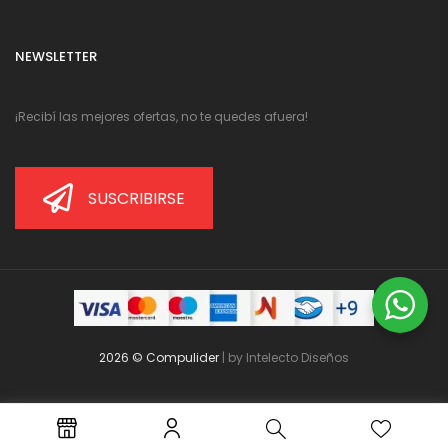
NEWSLETTER
¡Recibí las mejores ofertas, no te quedes afuera!
SUSCRIBIRSE
2026 © Compulider
| by
Intelecto Diseños