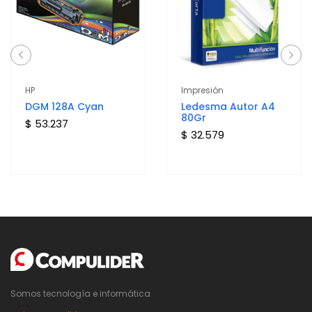
HP
Impresión
DGM 128A Cyan
Ledesma Autor A4
80Gr
$ 53.237
$ 32.579
Somos tecnología e informática