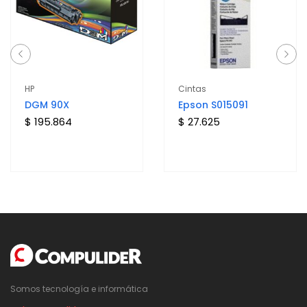
HP
Cintas
DGM 90X
Epson S015091
$ 195.864
$ 27.625
Somos tecnología e informática