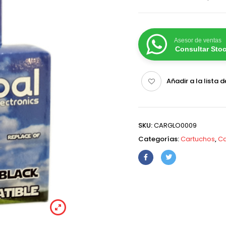
Asesor de ventas
Consultar Sto
Añadir a la lista 
SKU:
CARGLO0009
Categorías:
Cartuchos
,
Ca