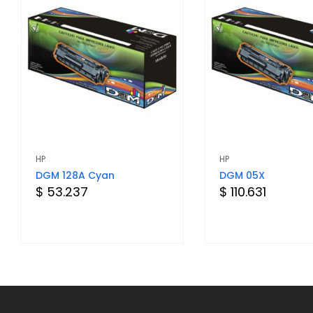
HP
HP
DGM 128A Cyan
DGM 05X
$ 53.237
$ 110.631