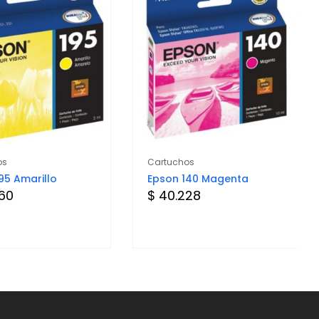
os
Cartuchos
95 Amarillo
Epson 140 Magenta
760
$ 40.228