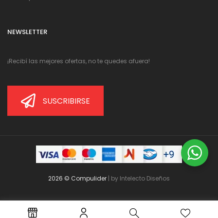
NEWSLETTER
¡Recibí las mejores ofertas, no te quedes afuera!
SUSCRIBIRSE
2026 © Compulider
| by
Intelecto Diseños