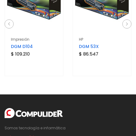
Impresión
HP
DGM D104
DGM 53X
$ 109.210
$ 86.547
Somos tecnología e informática