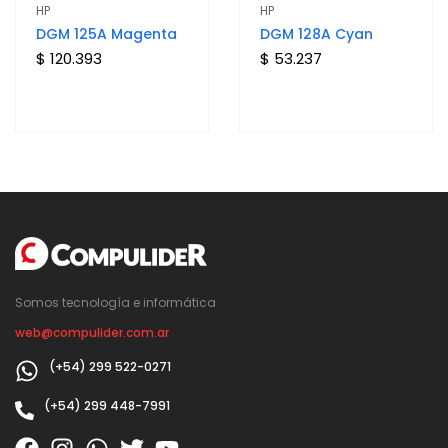
HP
HP
DGM 125A Magenta
DGM 128A Cyan
$ 120.393
$ 53.237
Somos tecnología e informática
web@compulider.com.ar
(+54) 299 522-0271
(+54) 299 448-7991