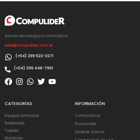
Somos tecnología e informática
web@compulider.com.ar
(+54) 299 522-0271
(+54) 299 448-7991
CATEGORÍAS
INFORMACIÓN
Equipos Armados
Contactanos
Notebooks
Sucursales
Tablets
Quiénes Somos
Monitores
Condiciones de uso