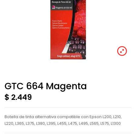
GTC 664 Magenta
$ 2.449
Botella de tinta alternativa compatible con Epson L200, L210,
L220, L365, L375, L380, L395, L455, L475, L495, L565, L575, L1300