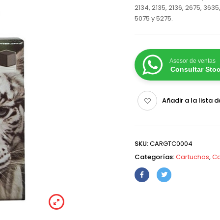
2134, 2135, 2136, 2675, 3635
5075 y 5275.
Asesor de ventas
Consultar Sto
Añadir a la lista 
SKU:
CARGTC0004
Categorías:
Cartuchos
,
Ca