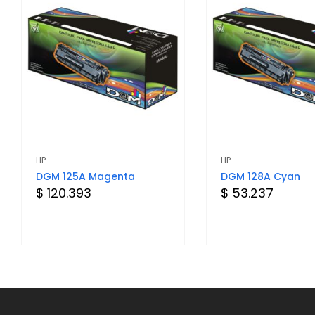
HP
HP
DGM 125A Magenta
DGM 128A Cyan
$ 120.393
$ 53.237