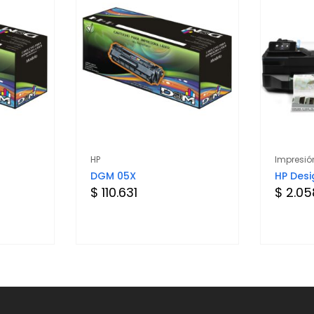
HP
Impresió
DGM 05X
HP Desi
$ 110.631
$ 2.05