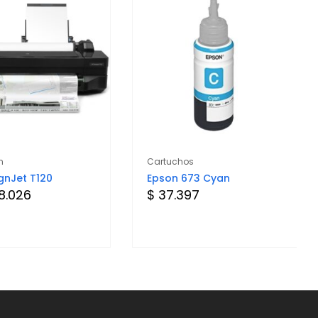
n
Cartuchos
gnJet T120
Epson 673 Cyan
8.026
$ 37.397