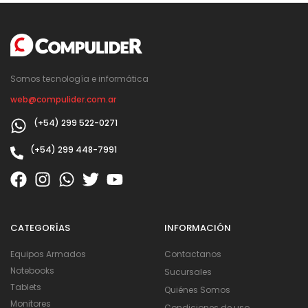
Somos tecnología e informática
web@compulider.com.ar
(+54) 299 522-0271
(+54) 299 448-7991
CATEGORÍAS
INFORMACIÓN
Equipos Armados
Contactanos
Notebooks
Sucursales
Tablets
Quiénes Somos
Monitores
Condiciones de uso