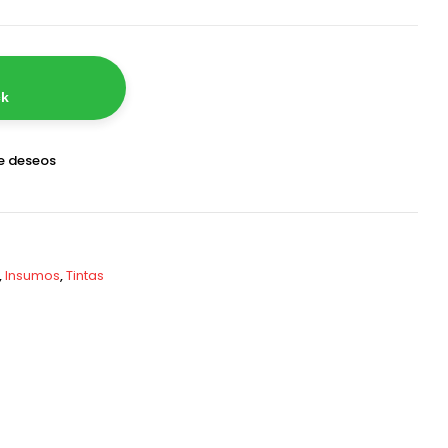
ck
de deseos
,
Insumos
,
Tintas