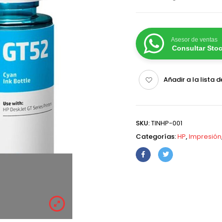
Asesor de ventas
Consultar Sto
Añadir a la lista 
SKU:
TINHP-001
Categorías:
HP
,
Impresión