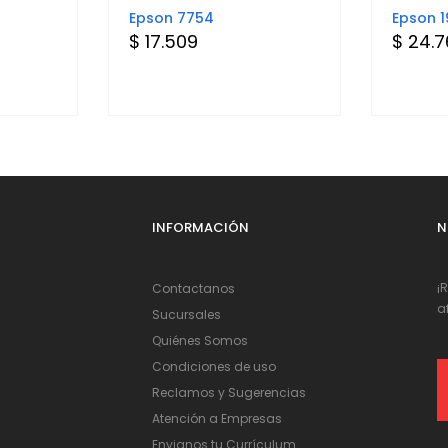
Epson 7754
Epson 
$ 17.509
$ 24.
INFORMACIÓN
N
¡
Contactanos
a
Sucursales
Quiénes Somos
Condiciones de uso
Reclamos y Sugerencias
Atención a Empresas
Envianos tu Currículum