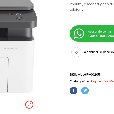
Imprimí, escaneá y copiá.
teléfono.
Asesor de ventas
Consultar Sto
Añadir a la lista 
SKU:
MULHP-00205
Categorías:
Impresión
,
Mu