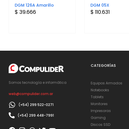
DGM 126A Amarillo
DGM 05X
$ 39.666
$ 110.631
CATEGORÍAS
Somos tecnología e informática
Equipos Armados
Notebooks
web@compulider.com.ar
Tablets
Monitores
(+54) 299 522-0271
Impresoras
(+54) 299 448-7991
Gaming
Discos SSD