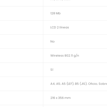
128 Mb
LCD 2 líneas
No
Wireless 802.11 g/n
Sí
A4; A5; A5 (LEF); B5 (JIS); Oficio; Sob
216 x 356 mm