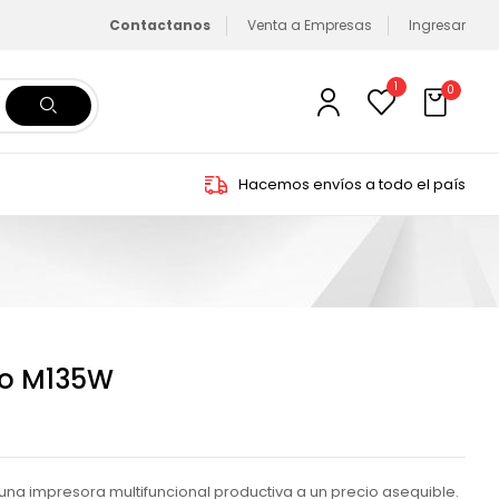
Contactanos
Venta a Empresas
Ingresar
1
0
Hacemos envíos a todo el país
ro M135W
una impresora multifuncional productiva a un precio asequible.