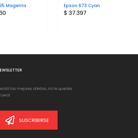
195 Magenta
Epson 673 Cyan
760
$ 37.397
EWSLETTER
Recibí las mejores ofertas, no te quedes
fuera!
SUSCRIBIRSE