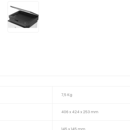
7,5 Kg
406 x 424 x 253 mm
145 x 145 mm