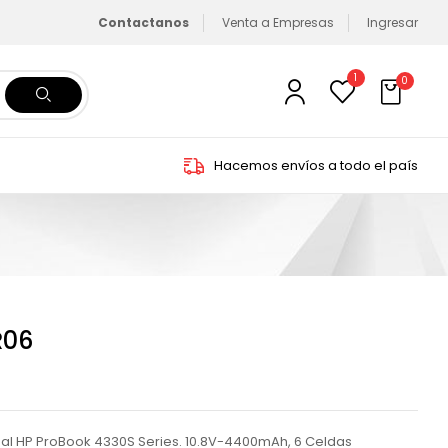
Contactanos
Venta a Empresas
Ingresar
1
0
Hacemos envíos a todo el país
R06
inal HP ProBook 4330S Series. 10.8V-4400mAh, 6 Celdas