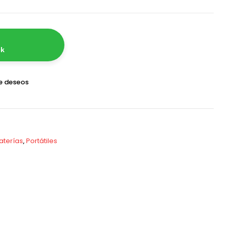
ck
de deseos
aterías
,
Portátiles