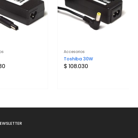
os
Accesorios
Toshiba 30W
730
$ 108.030
EWSLETTER