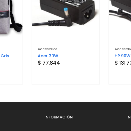
Accesorios
Accesori
 Gris
Acer 30W
HP 90W
$ 77.844
$ 131.
INFORMACIÓN
N