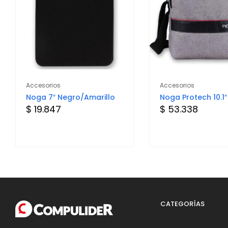
Accesorios
Accesorios
Noga 7″ Negro/Amarillo
Noga Protech 10.1″
$ 19.847
$ 53.338
CATEGORÍAS