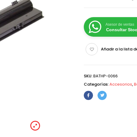
Asesor de ventas
Consultar Sto
Añadir a la lista 
SKU:
BATHP-0066
Categorías:
Accesorios
,
B