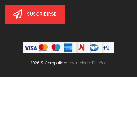
SUSCRIBIRSE
2026 © Compulider
| by
Intelecto Diseños