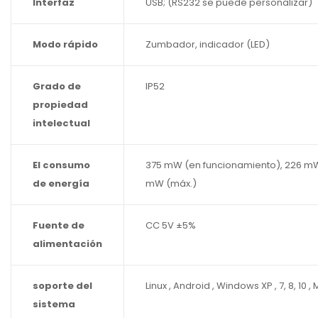
Interfaz
USB; (RS232 se puede personalizar)
Modo rápido
Zumbador, indicador (LED)
Grado de
IP52
propiedad
intelectual
El consumo
375 mW (en funcionamiento), 226 mW
de energía
mW (máx.)
Fuente de
CC 5V ±5%
alimentación
soporte del
Linux , Android , Windows XP , 7, 8, 10 ,
sistema