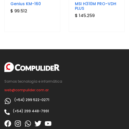
Genius KM-160
MSI H310M PRO-VDH
PLUS
$ 99.512
$ 145.259
Somos tecnología e informática
web@compulider.com.ar
(+54) 299 522-0271
(+54) 299 448-7991