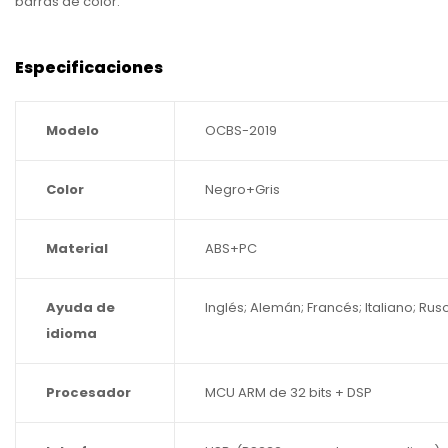
barras de color.
Especificaciones
Modelo
OCBS-2019
Color
Negro+Gris
Material
ABS+PC
Ayuda de
Inglés; Alemán; Francés; Italiano; Rus
idioma
Procesador
MCU ARM de 32 bits + DSP