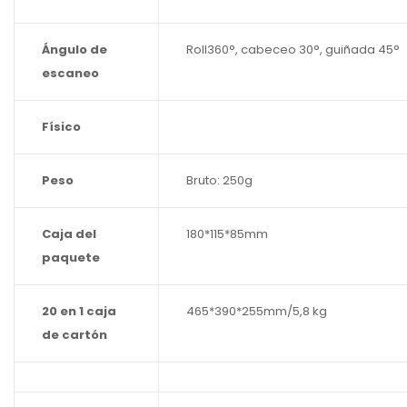
Ángulo de
Roll360°, cabeceo 30°, guiñada 45°
escaneo
Físico
Peso
Bruto: 250g
Caja del
180*115*85mm
paquete
20 en 1 caja
465*390*255mm/5,8 kg
de cartón