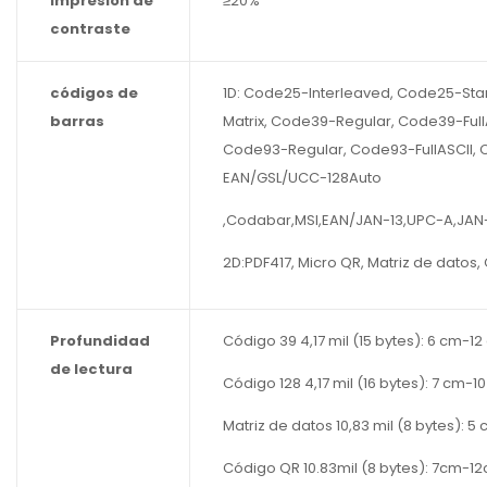
impresión de
≥20%
contraste
códigos de
1D: Code25-Interleaved, Code25-St
barras
Matrix, Code39-Regular, Code39-Full
Code93-Regular, Code93-FullASCII, 
EAN/GSL/UCC-128Auto
,Codabar,MSI,EAN/JAN-13,UPC-A,JAN
2D:PDF417, Micro QR, Matriz de datos,
Profundidad
Código 39 4,17 mil (15 bytes): 6 cm-1
de lectura
Código 128 4,17 mil (16 bytes): 7 cm-1
Matriz de datos 10,83 mil (8 bytes): 5
Código QR 10.83mil (8 bytes): 7cm-1