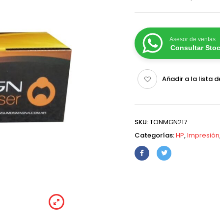
Asesor de ventas
Consultar Sto
Añadir a la lista 
SKU:
TONMGN217
Categorías:
HP
,
Impresión