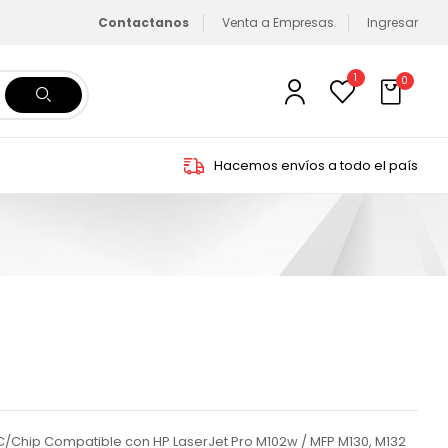
Contactanos
Venta a Empresas
Ingresar
1
0
Hacemos envíos a todo el país
 C/Chip Compatible con HP LaserJet Pro M102w / MFP M130, M132