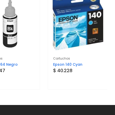
os
Cartuchos
664 Negro
Epson 140 Cyan
247
$ 40.228