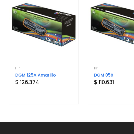
HP
HP
DGM 125A Amarillo
DGM 05X
$ 126.374
$ 110.631