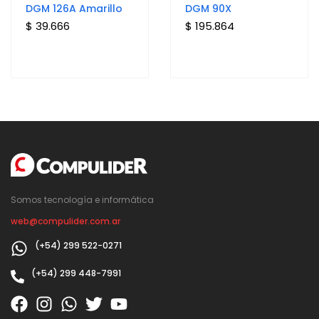
DGM 126A Amarillo
DGM 90X
$ 39.666
$ 195.864
Somos tecnología e informática
web@compulider.com.ar
(+54) 299 522-0271
(+54) 299 448-7991