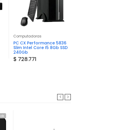
Computadoras
Computadoras
PC CX Performance 5836
PC Gamemax AMD Ryze
Slim Intel Core I5 8Gb SSD
16Gb SSD 512Gb
240Gb
$ 781.343
$ 728.771
ock
Consultar Stock