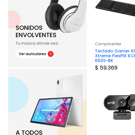
SONIDOS
ENVOLVENTES
Tu música dónde sea
Componentes
Componentes
Mouse
Mouse Pad Gamer
Teclado Gamer Kl
Ver auriculares
Marvo G39 S
Xtreme FlexPlit KC
650S-BK
$ 13.324
$ 59.369
tar Stock
A TODOS