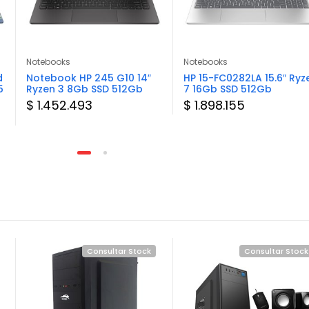
Notebooks
Notebooks
d
Notebook HP 245 G10 14″
HP 15-FC0282LA 15.6″ Ryz
5
Ryzen 3 8Gb SSD 512Gb
7 16Gb SSD 512Gb
$ 1.452.493
$ 1.898.155
Consultar Stock
Consultar Stock