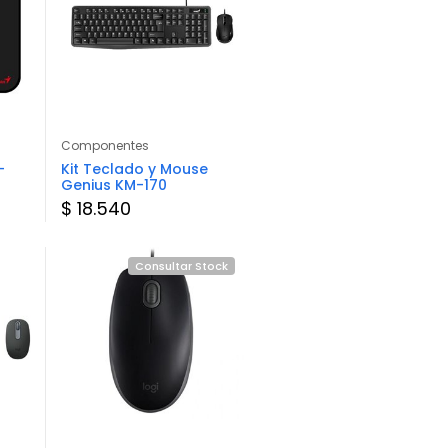
Componentes
Componentes
-
Kit Teclado y Mouse
Mouse Pad Gamer
Genius KM-170
Marvo G39 S
$ 18.540
$ 13.324
Consultar Stock