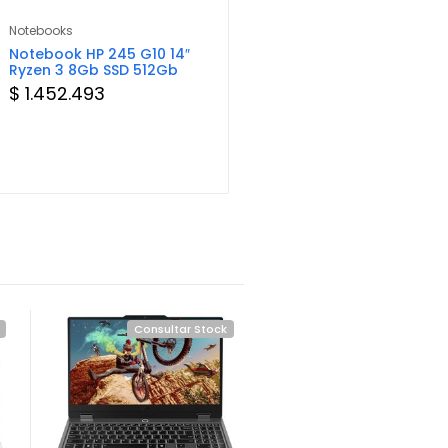
Notebooks
Componentes
N
Notebook HP 245 G10 14″
Mouse Pad Genius G-
H
Ryzen 3 8Gb SSD 512Gb
WMP 230S Negro
R
$ 1.452.493
$ 11.184
$
Consultar Stock
Consultar Sto