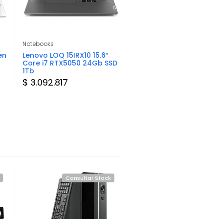
Notebooks
Notebooks
en
Lenovo LOQ 15IRX10 15.6″
HP 255 G10 15.6″ Ryzen 7
Core i7 RTX5050 24Gb SSD
16Gb SSD 512Gb
1Tb
$ 1.657.518
$ 3.092.817
Consultar Stock
Consultar Sto