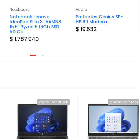
Notebooks
Audio
Notebook Lenovo
Parlantes Genius SP-
IdeaPad Slim 3 15AMN8
HF180 Madera
15.6″ Ryzen 5 16Gb SSD
$ 19.632
512Gb
$ 1.787.940
Consultar Stock
Consultar Stock