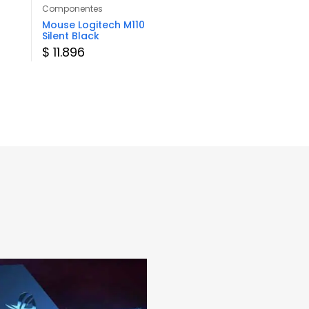
Componentes
Componentes
Mouse Logitech M110
Mouse Gamer
Silent Black
ShengLong M788
Rainbow
$ 11.896
$ 15.332