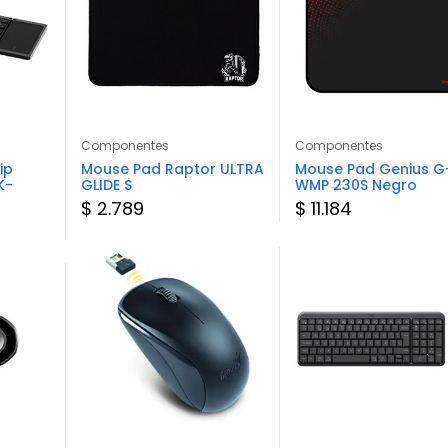
Componentes
Componentes
ip
Mouse Pad Raptor ULTRA
Mouse Pad Genius G
K-
GLIDE S
WMP 230S Negro
$ 2.789
$ 11.184