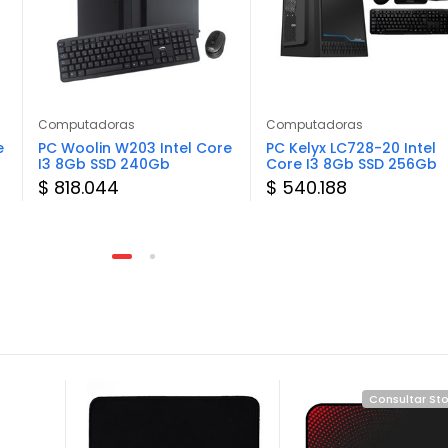
Computadoras
Computadoras
e
PC Woolin W203 Intel Core
PC Kelyx LC728-20 Intel
I3 8Gb SSD 240Gb
Core I3 8Gb SSD 256Gb
$ 818.044
$ 540.188
Consultar St