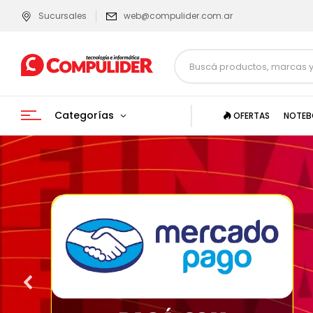
Sucursales
web@compulider.com.ar
Categorías
OFERTAS
NOTEB