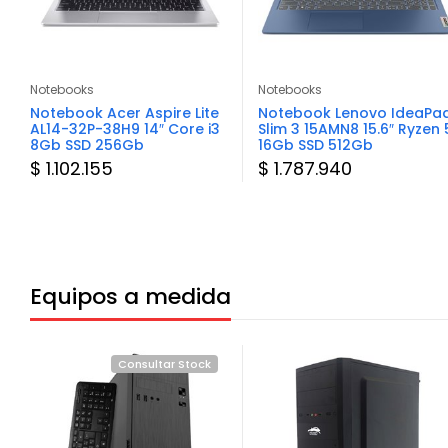
Notebooks
Notebooks
Notebook Acer Aspire Lite
Notebook Lenovo IdeaPa
AL14-32P-38H9 14″ Core i3
Slim 3 15AMN8 15.6″ Ryzen 
8Gb SSD 256Gb
16Gb SSD 512Gb
$ 1.102.155
$ 1.787.940
Equipos a medida
Consultar Stock