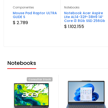
Componentes
Notebooks
.6″
Mouse Pad Raptor ULTRA
Notebook Acer Aspire
b
GLIDE S
Lite AL14-32P-38H9 14″
Core i3 8Gb SSD 256Gb
$ 2.789
$ 1.102.155
Notebooks
Consultar Stock