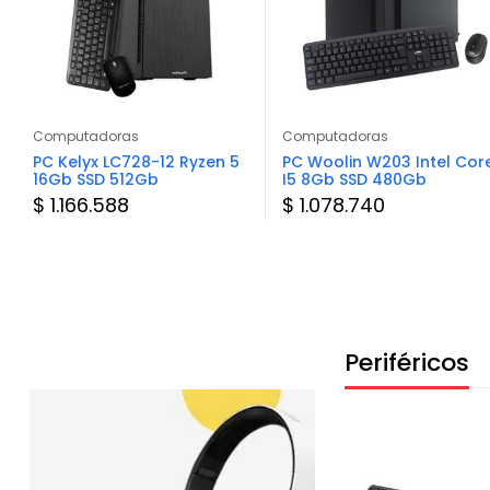
Computadoras
Computadoras
PC Kelyx LC728-12 Ryzen 5
PC Woolin W203 Intel Cor
16Gb SSD 512Gb
I5 8Gb SSD 480Gb
$ 1.166.588
$ 1.078.740
Periféricos
Consultar Stock