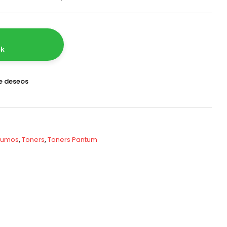
ck
de deseos
sumos
,
Toners
,
Toners Pantum