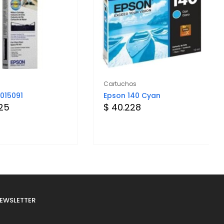
Cartuchos
015091
Epson 140 Cyan
625
$ 40.228
EWSLETTER