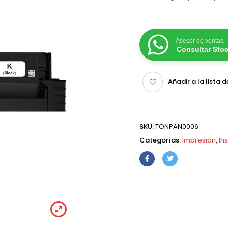
Asesor de ventas
Consultar Sto
Añadir a la lista 
SKU:
TONPAN0006
Categorías:
Impresión
,
In