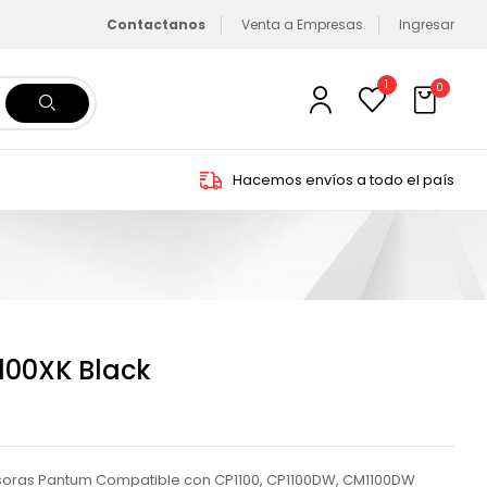
Contactanos
Venta a Empresas
Ingresar
1
0
Hacemos envíos a todo el país
100XK Black
esoras Pantum Compatible con CP1100, CP1100DW, CM1100DW