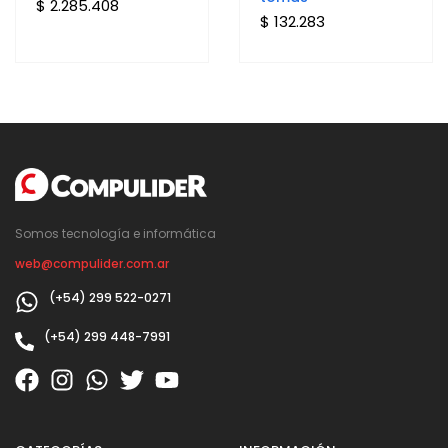
$ 2.285.408
$ 132.283
Somos tecnología e informática
web@compulider.com.ar
(+54) 299 522-0271
(+54) 299 448-7991