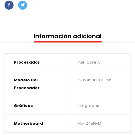
Información adicional
Procesador
Intel Core i5
Modelo Del
i5-12450H 3.3Ghz
Procesador
Gráficos
Integrados
Motherboard
ML-1245H-M