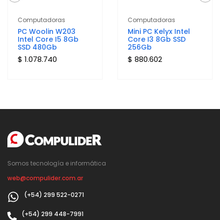
Computadoras
Computadoras
PC Woolin W203
Mini PC Kelyx Intel
Intel Core I5 8Gb
Core I3 8Gb SSD
SSD 480Gb
256Gb
$ 1.078.740
$ 880.602
Somos tecnología e informática
web@compulider.com.ar
(+54) 299 522-0271
(+54) 299 448-7991