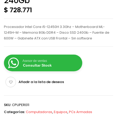
240Gb
$ 728.771
Procesador Intel Core i5-12450H 3.3Ghz – Motherboard ML-
1245H-M – Memoria 8Gb DDR4 – Disco SSD 240Gb – Fuente de
600W – Gabinete ATX con USB Frontal – Sin software
Asesor de ventas
Consultar Stock
Añadir a la lista de deseos
SKU:
CPUPER011
Categorías:
Computadoras
,
Equipos
,
PCs Armadas