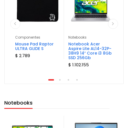
Componentes
Notebooks
Not
0
Mouse Pad Raptor
Notebook Acer
No
050
ULTRA GLIDE S
Aspire Lite AL14-32P-
Ide
38H9 14″ Core i3 8Gb
15A
$ 2.789
SSD 256Gb
16
$ 1.102.155
$ 1
Notebooks