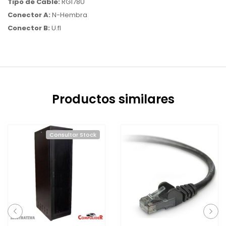
Tipo de Cable:
RG178U
Conector A:
N-Hembra
Conector B:
U.fl
Productos similares
Consultar Stock