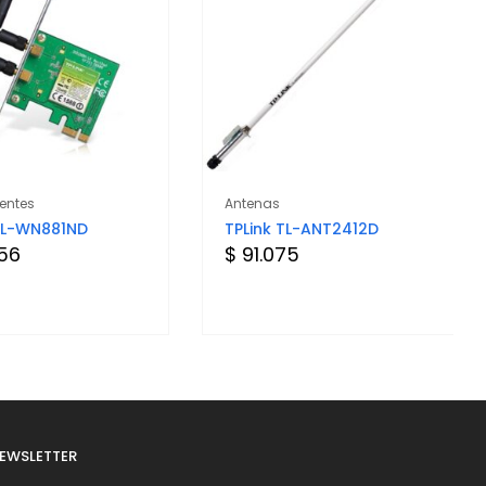
ntes
Antenas
 TL-WN881ND
TPLink TL-ANT2412D
656
$ 91.075
EWSLETTER