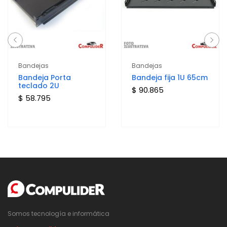
Bandejas
Bandejas
Bandeja Porta
Bandeja fija 1U 65cm
teclado 2U
$ 90.865
$ 58.795
Somos tecnología e informática