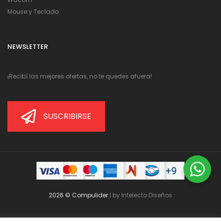
Mouse y Teclado
NEWSLETTER
¡Recibí las mejores ofertas, no te quedes afuera!
SUSCRIBIRSE
2026 © Compulider
| by
Intelecto Diseños