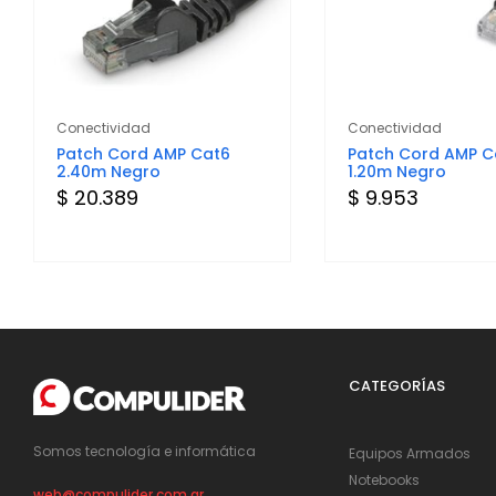
Conectividad
Conectividad
Patch Cord AMP Cat6
Patch Cord AMP C
2.40m Negro
1.20m Negro
$ 20.389
$ 9.953
CATEGORÍAS
Somos tecnología e informática
Equipos Armados
Notebooks
web@compulider.com.ar