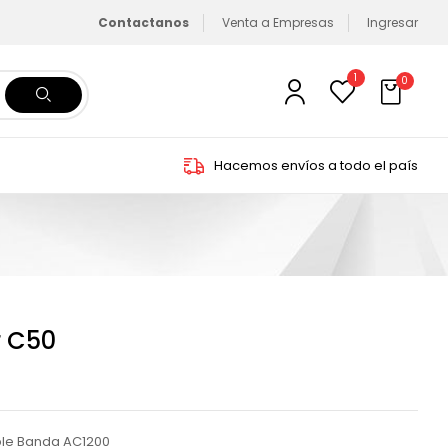
Contactanos
Venta a Empresas
Ingresar
1
0
Hacemos envíos a todo el país
r C50
ble Banda AC1200