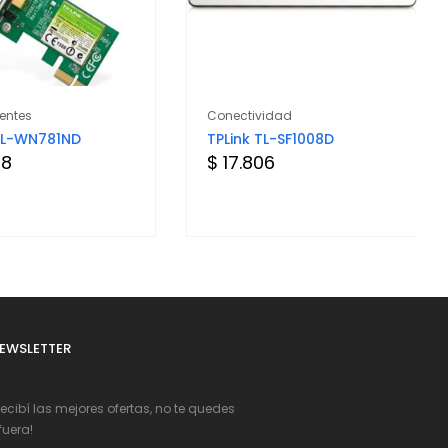
ntes
Conectividad
 TL-WN781ND
TPLink TL-SF1008D
08
$ 17.806
EWSLETTER
Recibí las mejores ofertas, no te quedes
fuera!