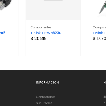
Componentes
Compone
at5
TPLink TL-WN823N
TPLink
$ 20.819
$ 17.7
INFORMACIÓN
N
¡
Contactanos
a
Sucursales