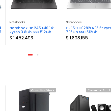
Notebooks
Notebooks
d
Notebook HP 245 G10 14″
HP 15-FC0282LA 15.6″ Ryz
5
Ryzen 3 8Gb SSD 512Gb
7 16Gb SSD 512Gb
$ 1.452.493
$ 1.898.155
Consultar Stock
Consultar Stock