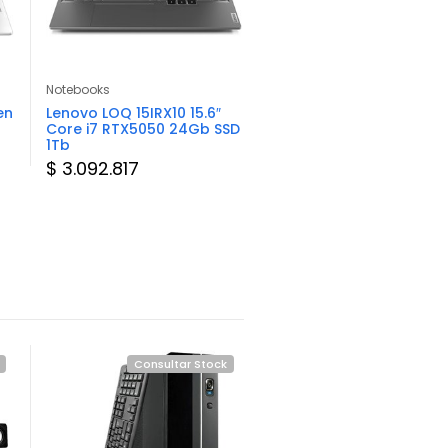
Notebooks
Notebooks
en
Lenovo LOQ 15IRX10 15.6″
HP 255 G10 15.6″ Ryzen 7
Core i7 RTX5050 24Gb SSD
16Gb SSD 512Gb
1Tb
$ 1.657.518
$ 3.092.817
Consultar Stock
Consultar Sto