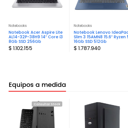
Notebooks
Notebooks
Notebook Acer Aspire Lite
Notebook Lenovo IdeaPa
AL14-32P-38H9 14″ Core i3
Slim 3 15AMN8 15.6″ Ryzen 
8Gb SSD 256Gb
16Gb SSD 512Gb
$ 1.102.155
$ 1.787.940
Equipos a medida
Consultar Stock