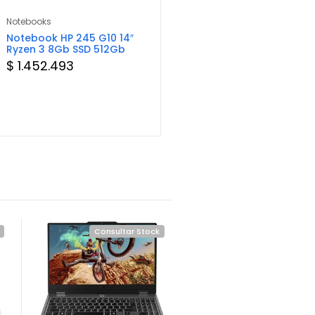
Notebooks
Componentes
N
Notebook HP 245 G10 14″
Mouse Pad Genius G-
H
Ryzen 3 8Gb SSD 512Gb
WMP 230S Negro
R
$ 1.452.493
$ 11.184
$
Consultar Stock
Consultar Sto