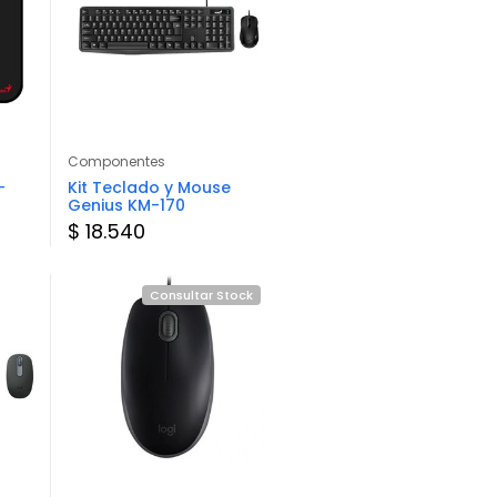
Componentes
Componentes
-
Kit Teclado y Mouse
Mouse Pad Gamer
Genius KM-170
Marvo G39 S
$ 18.540
$ 13.324
Consultar Stock