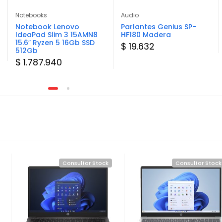
Notebooks
Audio
Notebook Lenovo
Parlantes Genius SP-
IdeaPad Slim 3 15AMN8
HF180 Madera
15.6″ Ryzen 5 16Gb SSD
$ 19.632
512Gb
$ 1.787.940
Consultar Stock
Consultar Stock