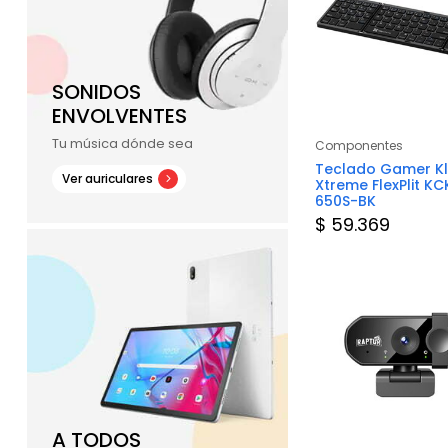
SONIDOS
ENVOLVENTES
Tu música dónde sea
Componentes
Componentes
Mouse
Mouse Pad Gamer
Teclado Gamer Kl
Ver auriculares
Marvo G39 S
Xtreme FlexPlit KC
650S-BK
$ 13.324
$ 59.369
tar Stock
A TODOS