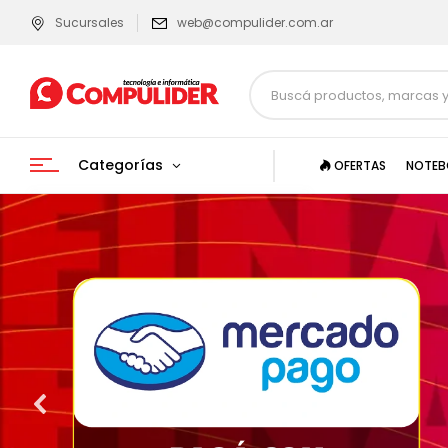
Sucursales
web@compulider.com.ar
Categorías
OFERTAS
NOTEB