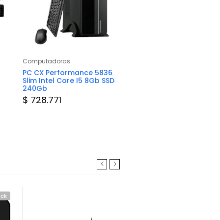
Computadoras
Computadoras
PC CX Performance 5836
PC Gamemax AMD Ryze
Slim Intel Core I5 8Gb SSD
16Gb SSD 512Gb
240Gb
$ 781.343
$ 728.771
ock
Consultar Stock