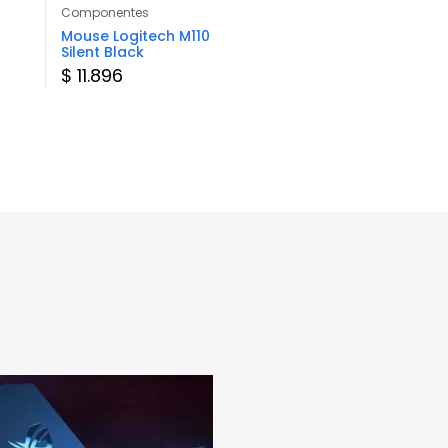
Componentes
Componentes
Mouse Logitech M110
Mouse Gamer
Silent Black
ShengLong M788
Rainbow
$ 11.896
$ 15.332