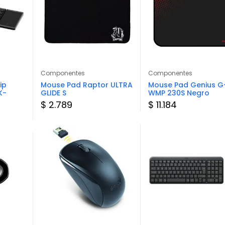
Componentes
Componentes
ip
Mouse Pad Raptor ULTRA
Mouse Pad Genius G
K-
GLIDE S
WMP 230S Negro
$ 2.789
$ 11.184