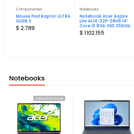
Componentes
Notebooks
.6″
Mouse Pad Raptor ULTRA
Notebook Acer Aspire
b
GLIDE S
Lite AL14-32P-38H9 14″
Core i3 8Gb SSD 256Gb
$ 2.789
$ 1.102.155
Notebooks
Consultar Stock