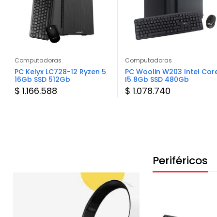
Computadoras
Computadoras
PC Kelyx LC728-12 Ryzen 5
PC Woolin W203 Intel Cor
16Gb SSD 512Gb
I5 8Gb SSD 480Gb
$ 1.166.588
$ 1.078.740
Periféricos
Consultar Stock