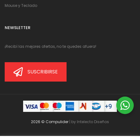
Mouse y Teclado
NEWSLETTER
¡Recibí las mejores ofertas, no te quedes afuera!
SUSCRIBIRSE
2026 © Compulider
| by
Intelecto Diseños