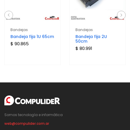
Bandejas
Bandejas
Bandeja fija 1U 65cm
Bandeja fija 2U
50cm
$ 90.865
$ 80.991
Somos tecnología e informática
web@compulider.com.ar